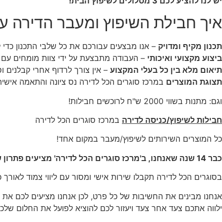
יש לנו להציע לכם 3 מסלולים לשיפוץ הבית!
איך חבילת השיפוץ ומעבר הדירה עו
תכנון מקיף ומדויק
– אנו מבצעים עבורכם את כל שלבי התכנון כדי
ביצוע מקצועי ואיכותי
– העבודה מתבצעת על ידי צוות מומחים עם ני
תיאום מלא בין כל בעלי המקצוע
– אין צורך לרדוף אחרי קבלנים וס
תצוגת המוצרים
במרכז סוגרים הכל לדירה נס ציונה והתאמה אישית
וגם: מתנות בשווי 2000 ש"ח לרוכשים חבילות!
חבילות לשיפוץ/כניסה לדירה
במרכז סוגרים הכל לדירה
כל המוצרים השירותים לשיפוץ/מעבר במקום אחד!
כבר 14 שנה שאנחנו, ב'מרכז סוגרים הכל לדירה' מציעים פתרון שיפוץ ומעבר דירה המקיף והייחודי בישראל מפשט עבורכם את כל התהליך וחוסך לכם זמן וכסף.
בסוגרים הכל לדירה תקבלו שירות אישי ומסור עם ליווי צמוד לאורך 
אנחנו מבינים את החשיבות של כל פרט, לכן אנחנו מציעים לכם את כל 
ילווה אתכם צעד אחר צעד ויעזור לכם להוציא לפועל את החלום שלכ