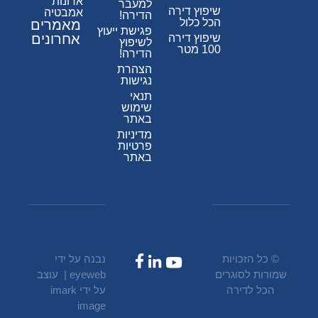
ארונות
למעבר
שיפוץ דירה
אמבטיה
הדירה!
הכל כלול
מאמרים
פגישת ייעוץ
אחרונים
שיפוץ דירה
לשיפוץ
100 מטר
הדירה!
הצהרת
נגישות
תנאי
שימוש
באתר
מדיניות
פרטיות
באתר
© ​כל הזכויות
נבנה על ידי
שמורות לסוגרים
eyeweb | עוצב
הכל לדירה
על ידי imark
image