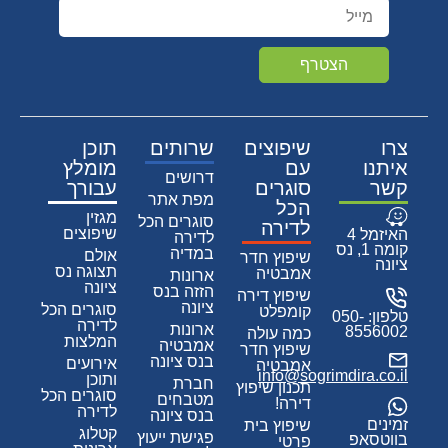
הצטרף
צרו
שיפוצים
שרותים
תוכן
איתנו
עם
מומלץ
דרושים
קשר
סוגרים
עבורך
מפת אתר
הכל
מגזין
סוגרים הכל
לדירה
שיפוצים
האיזמל 4
לדירה
קומה 1, נס
במדיה
אולם
שיפוץ חדר
ציונה
תצוגה נס
אמבטיה
ארונות
ציונה
הזזה בנס
שיפוץ דירה
ציונה
סוגרים הכל
קומפלט
טלפון:
050-
לדירה
ארונות
8556002
כמה עולה
המלצות
אמבטיה
שיפוץ חדר
בנס ציונה
אירועים
אמבטיה
info@sogrimdira.co.il
ותוכן
חברת
תכנון שיפוץ
סוגרים הכל
מטבחים
דירה!
לדירה
בנס ציונה
זמינים
שיפוץ בית
קטלוג
פגישת ייעוץ
בווטסאפ
פרטי